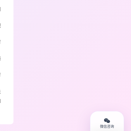
用
视
时
损
对
法
和
微信咨询