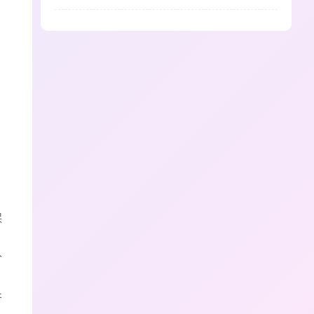
保
个
并